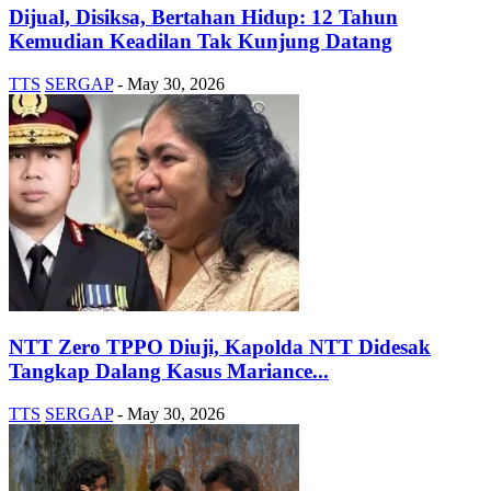
Dijual, Disiksa, Bertahan Hidup: 12 Tahun
Kemudian Keadilan Tak Kunjung Datang
TTS
SERGAP
-
May 30, 2026
NTT Zero TPPO Diuji, Kapolda NTT Didesak
Tangkap Dalang Kasus Mariance...
TTS
SERGAP
-
May 30, 2026