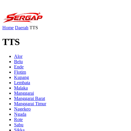
Home
Daerah
TTS
TTS
Alor
Belu
Ende
Flotim
Kupang
Lembata
Malaka
Manggarai
Manggarai Barat
Manggarai Timur
Nagekeo
Ngada
Rote
Sabu
Sikka