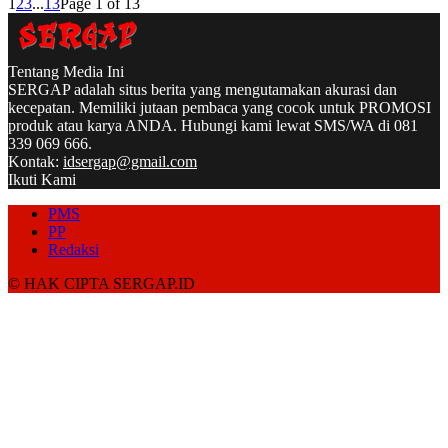
1
2
3
...
13
Page 1 of 13
Tentang Media Ini
SERGAP adalah situs berita yang mengutamakan akurasi dan
kecepatan. Memiliki jutaan pembaca yang cocok untuk PROMOSI
produk atau karya ANDA. Hubungi kami lewat SMS/WA di 081
339 069 666.
Kontak:
idsergap@gmail.com
Ikuti Kami
PMS
PP
Redaksi
© HAK CIPTA SERGAP.ID