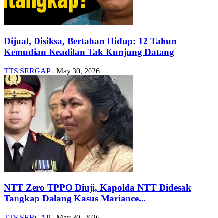
Dijual, Disiksa, Bertahan Hidup: 12 Tahun
Kemudian Keadilan Tak Kunjung Datang
TTS
SERGAP
-
May 30, 2026
NTT Zero TPPO Diuji, Kapolda NTT Didesak
Tangkap Dalang Kasus Mariance...
TTS
SERGAP
-
May 30, 2026