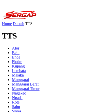
Home
Daerah
TTS
TTS
Alor
Belu
Ende
Flotim
Kupang
Lembata
Malaka
Manggarai
Manggarai Barat
Manggarai Timur
Nagekeo
Ngada
Rote
Sabu
Sikka