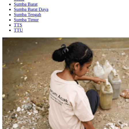
Sumba Barat
Sumba Barat Daya
Sumba Tengah
Sumba Timur
TTS
TTU