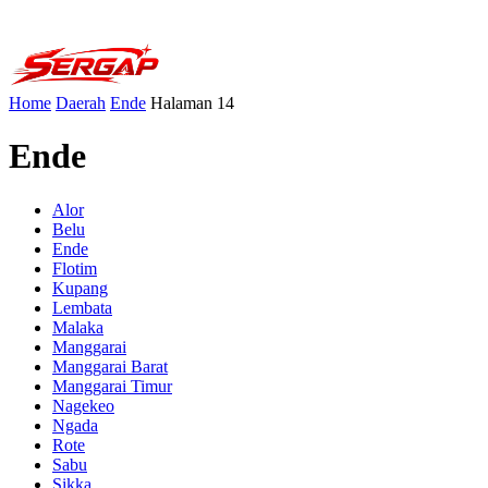
Home
Daerah
Ende
Halaman 14
Ende
Alor
Belu
Ende
Flotim
Kupang
Lembata
Malaka
Manggarai
Manggarai Barat
Manggarai Timur
Nagekeo
Ngada
Rote
Sabu
Sikka