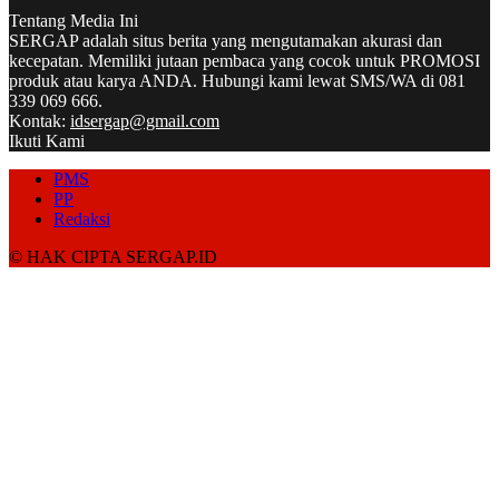
Tentang Media Ini
SERGAP adalah situs berita yang mengutamakan akurasi dan
kecepatan. Memiliki jutaan pembaca yang cocok untuk PROMOSI
produk atau karya ANDA. Hubungi kami lewat SMS/WA di 081
339 069 666.
Kontak:
idsergap@gmail.com
Ikuti Kami
PMS
PP
Redaksi
© HAK CIPTA SERGAP.ID