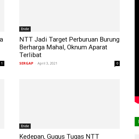
Ende
na
NTT Jadi Target Perburuan Burung
Berharga Mahal, Oknum Aparat
Terlibat
SERGAP
-
April 3, 2021
1
0
Ende
Kedepan, Gugus Tugas NTT