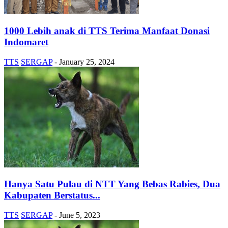
1000 Lebih anak di TTS Terima Manfaat Donasi
Indomaret
TTS
SERGAP
-
January 25, 2024
Hanya Satu Pulau di NTT Yang Bebas Rabies, Dua
Kabupaten Berstatus...
TTS
SERGAP
-
June 5, 2023