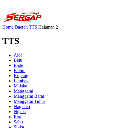
Home
Daerah
TTS
Halaman 2
TTS
Alor
Belu
Ende
Flotim
Kupang
Lembata
Malaka
Manggarai
Manggarai Barat
Manggarai Timur
Nagekeo
Ngada
Rote
Sabu
Sikka