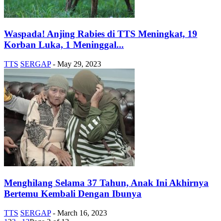
Waspada! Anjing Rabies di TTS Meningkat, 19
Korban Luka, 1 Meninggal...
TTS
SERGAP
-
May 29, 2023
Menghilang Selama 37 Tahun, Anak Ini Akhirnya
Bertemu Kembali Dengan Ibunya
TTS
SERGAP
-
March 16, 2023