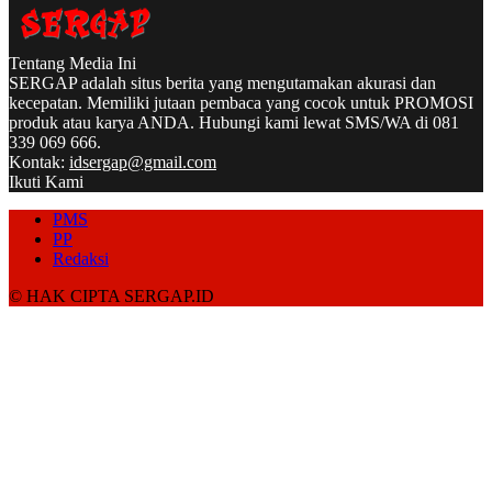
Tentang Media Ini
SERGAP adalah situs berita yang mengutamakan akurasi dan
kecepatan. Memiliki jutaan pembaca yang cocok untuk PROMOSI
produk atau karya ANDA. Hubungi kami lewat SMS/WA di 081
339 069 666.
Kontak:
idsergap@gmail.com
Ikuti Kami
PMS
PP
Redaksi
© HAK CIPTA SERGAP.ID