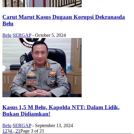
Carut Marut Kasus Dugaan Korupsi Dekranasda
Belu
Belu
SERGAP
-
October 5, 2024
Kasus 1,5 M Belu, Kapolda NTT: Dalam Lidik,
Bukan Didiamkan!
Belu
SERGAP
-
September 13, 2024
1
2
3
4
...
21
Page 3 of 21