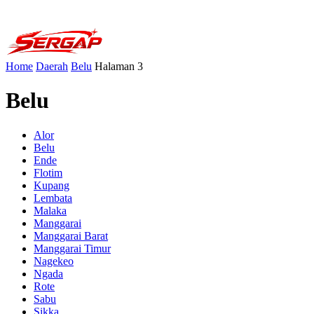
Home
Daerah
Belu
Halaman 3
Belu
Alor
Belu
Ende
Flotim
Kupang
Lembata
Malaka
Manggarai
Manggarai Barat
Manggarai Timur
Nagekeo
Ngada
Rote
Sabu
Sikka