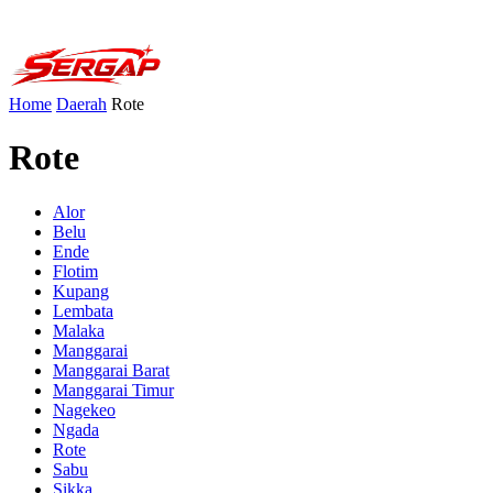
Home
Daerah
Rote
Rote
Alor
Belu
Ende
Flotim
Kupang
Lembata
Malaka
Manggarai
Manggarai Barat
Manggarai Timur
Nagekeo
Ngada
Rote
Sabu
Sikka