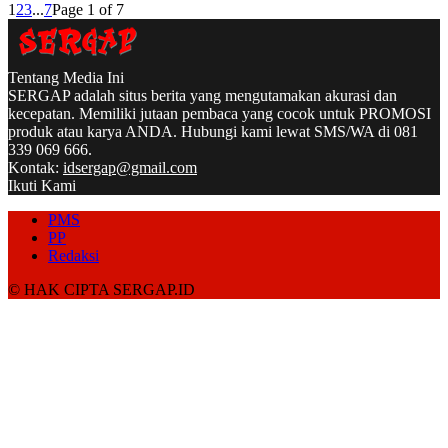
1
2
3
...
7
Page 1 of 7
Tentang Media Ini
SERGAP adalah situs berita yang mengutamakan akurasi dan
kecepatan. Memiliki jutaan pembaca yang cocok untuk PROMOSI
produk atau karya ANDA. Hubungi kami lewat SMS/WA di 081
339 069 666.
Kontak:
idsergap@gmail.com
Ikuti Kami
PMS
PP
Redaksi
© HAK CIPTA SERGAP.ID