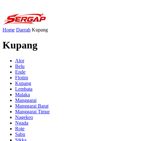
Home
Daerah
Kupang
Kupang
Alor
Belu
Ende
Flotim
Kupang
Lembata
Malaka
Manggarai
Manggarai Barat
Manggarai Timur
Nagekeo
Ngada
Rote
Sabu
Sikka