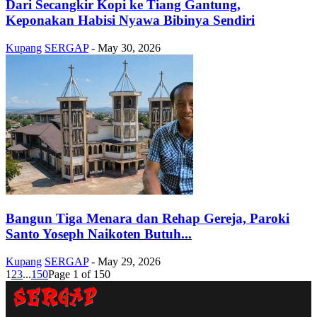
Dari Secangkir Kopi ke Tiang Gantung,
Keponakan Habisi Nyawa Bibinya Sendiri
Kupang
SERGAP
-
May 30, 2026
Bangun Tiga Menara dan Rehap Gereja, Paroki
Santo Yoseph Naikoten Butuh...
Kupang
SERGAP
-
May 29, 2026
1
2
3
...
150
Page 1 of 150