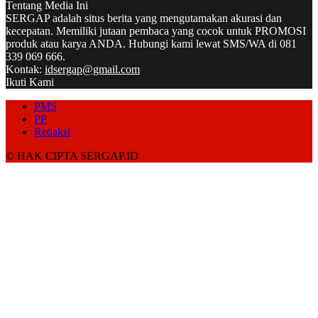
Tentang Media Ini
SERGAP adalah situs berita yang mengutamakan akurasi dan
kecepatan. Memiliki jutaan pembaca yang cocok untuk PROMOSI
produk atau karya ANDA. Hubungi kami lewat SMS/WA di 081
339 069 666.
Kontak:
idsergap@gmail.com
Ikuti Kami
PMS
PP
Redaksi
© HAK CIPTA SERGAP.ID