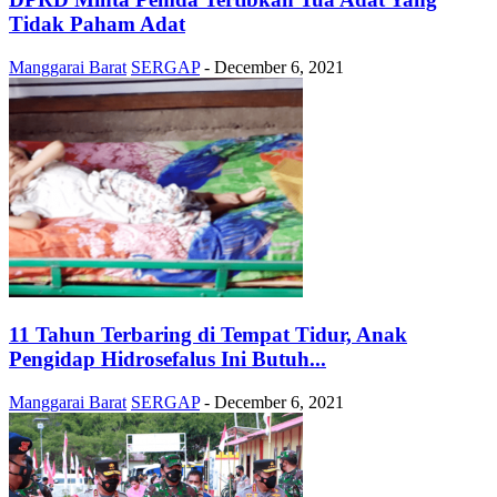
Tidak Paham Adat
Manggarai Barat
SERGAP
-
December 6, 2021
11 Tahun Terbaring di Tempat Tidur, Anak
Pengidap Hidrosefalus Ini Butuh...
Manggarai Barat
SERGAP
-
December 6, 2021