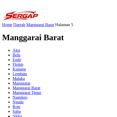
Home
Daerah
Manggarai Barat
Halaman 5
Manggarai Barat
Alor
Belu
Ende
Flotim
Kupang
Lembata
Malaka
Manggarai
Manggarai Barat
Manggarai Timur
Nagekeo
Ngada
Rote
Sabu
Sikka