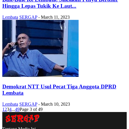
Hingga Lepas Tukik Ke Laut...
Lembata
SERGAP
-
March 11, 2023
Demokrat NTT Usul Pecat Tiga Anggota DPRD
Lembata
Lembata
SERGAP
-
March 10, 2023
1
2
3
4
...
49
Page 3 of 49
Tentang Media Ini