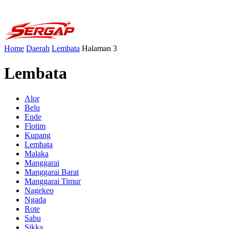
Home
Daerah
Lembata
Halaman 3
Lembata
Alor
Belu
Ende
Flotim
Kupang
Lembata
Malaka
Manggarai
Manggarai Barat
Manggarai Timur
Nagekeo
Ngada
Rote
Sabu
Sikka