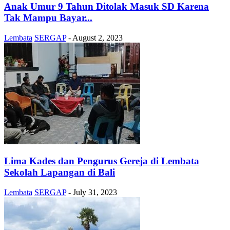
Anak Umur 9 Tahun Ditolak Masuk SD Karena
Tak Mampu Bayar...
Lembata
SERGAP
-
August 2, 2023
Lima Kades dan Pengurus Gereja di Lembata
Sekolah Lapangan di Bali
Lembata
SERGAP
-
July 31, 2023