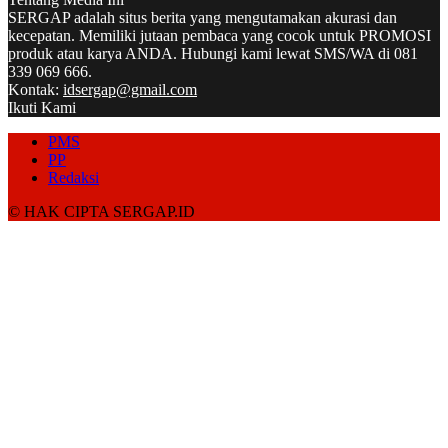
SERGAP adalah situs berita yang mengutamakan akurasi dan
kecepatan. Memiliki jutaan pembaca yang cocok untuk PROMOSI
produk atau karya ANDA. Hubungi kami lewat SMS/WA di 081
339 069 666.
Kontak:
idsergap@gmail.com
Ikuti Kami
PMS
PP
Redaksi
© HAK CIPTA SERGAP.ID